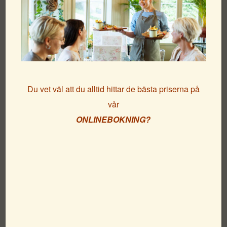
Vart kan man parkera när man besöker
+
Strandflickorna?
+
Du vet väl att du alltid hittar de bästa priserna på
Jag har el-bil, vart kan jag ladda den?
vår
ONLINEBOKNING?
Restaurang & frukostservering