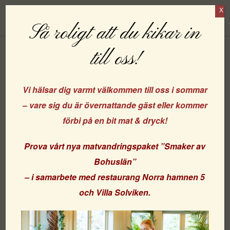
X
Boka
Så roligt att du kikar in
till oss!
Frågor och svar
Vi hälsar dig varmt välkommen till oss i sommar
– vare sig du är övernattande gäst eller kommer
Här hittar du svar på de vanligaste frågorna vi får kring
förbi på en bit mat & dryck!
boende hos oss. Har du någon annan fråga är du varmt
välkommen att ringa oss!
Prova vårt nya matvandringspaket
”Smaker av
Bohuslän”
– i samarbete med
restaurang Norra hamnen 5
och
Villa Solviken
.
Parkering