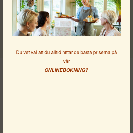
Strandvillan är ett charmigt boende vid havet i Lysekil. Här
välkomnar vi familjer, par, affärsgäster, seniorer,
kompisgäng, soloresenärer, dykare, idrottslag, naturälskare
och året-runt-badare – hos oss finns plats för alla!
Du vet väl att du alltid hittar de bästa priserna på
vår
ONLINEBOKNING?
Ett charmigt boende för alla...
Alla våra rum håller hotellstandard med eget badrum,
och flera erbjuder även havsutsikt.
Oavsett vilket rum du väljer möts du av en charmig