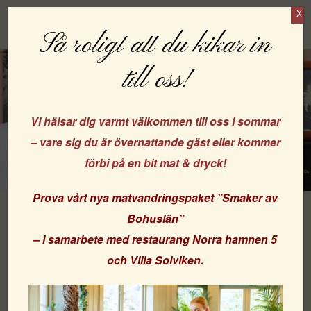
X
Boka
Så roligt att du kikar in
till oss!
Vi hälsar dig varmt välkommen till oss i sommar
– vare sig du är övernattande gäst eller kommer
förbi på en bit mat & dryck!
Prova vårt nya matvandringspaket
”Smaker av
Bohuslän”
– i samarbete med
restaurang Norra hamnen 5
Strandvillan Bed & Breakfast
och
Villa Solviken
.