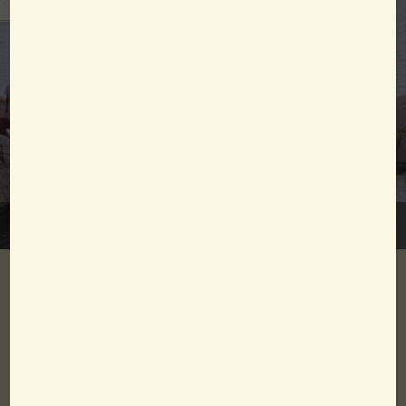
Att göra i Lysekil
Njutvandra på klipporna i Lysekil!