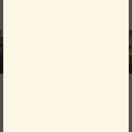
Detta ingår
Ett glas bubbel & godbit i marmorbaren