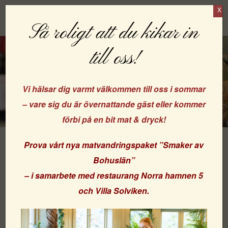
X
Boka
Så roligt att du kikar in
till oss!
Vi hälsar dig varmt välkommen till oss i sommar
– vare sig du är övernattande gäst eller kommer
förbi på en bit mat & dryck!
Prova vårt nya matvandringspaket
”Smaker av
Friherrinnans Flärdfulla Ferie
Bohuslän”
– i samarbete med
restaurang Norra hamnen 5
och
Villa Solviken
.
Kom och njut som friherrar & friherrinnor!