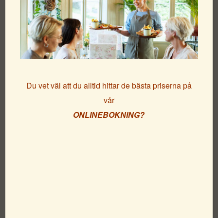
Vi kan fortfarande höra fraset från Friherrinnan von Platens
kjolar när hon skred över Lysekils granitklippor. Hennes
blick var lysten. Men vart var hon på väg? Till Havshotellet
förstås. Där fanns redan för hundra år sedan de bästa
sängarna, den vänligaste atmosfären och de mest
bubblande vinerna. Och så havsluften och utsikten förstås.
Du vet väl att du alltid hittar de bästa priserna på
vår
Anländ till Lysekil tidigt på dagen för att hinna
ONLINEBOKNING?
besöka Kungsgatans charmiga shoppingkvarter med små
trevliga butiker. Som gäst hos Strandflickorna ges du
många förmånliga erbjudanden, ett rabatthäfte erhålls vid
ankomst.
I vår vackra marmorbar på Strandflickornas Havshotell
serveras ni bubbel & godbit närhelst ni önskar.
Framåt kvällen serveras ni en delikat 2-rätters middag i vår