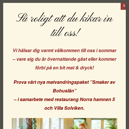
X
Boka
Så roligt att du kikar in
till oss!
Okategoriserade
Vi hälsar dig varmt välkommen till oss i sommar
– vare sig du är övernattande gäst eller kommer
förbi på en bit mat & dryck!
Prova vårt nya matvandringspaket
”Smaker av
Bohuslän”
– i samarbete med
restaurang Norra hamnen 5
och
Villa Solviken
.