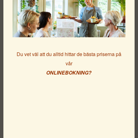
Afternoon tea is served….
Du vet väl att du alltid hittar de bästa priserna på
Häromdagen dukade vi upp en fantastisk afternoon
vår
tea - buffet till våra gäster!
ONLINEBOKNING?
Läs mer