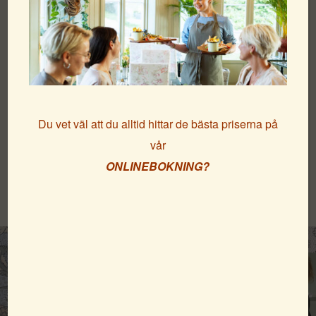
Vi valde den vackra tapeten ”Cray” från kollektionen
”Hidden treasures” från Morris.
Vi är också i färd med att installera nya sängar, vackra
draperier och diverse söta detaljer…
Känner du igen dig i renoveringskaos i bild 3?….
Du vet väl att du alltid hittar de bästa priserna på
Artikelnumret på tapeten är 82034 ifall du skulle vilja
vår
beställa den!
ONLINEBOKNING?