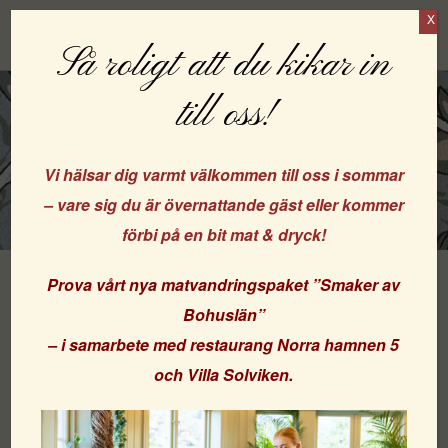
X
Boka
Så roligt att du kikar in
till oss!
Vi hälsar dig varmt välkommen till oss i sommar
– vare sig du är övernattande gäst eller kommer
förbi på en bit mat & dryck!
Prova vårt nya matvandringspaket
”Smaker av
Bohuslän”
Nytapetserat på Strandvillan
– i samarbete med
restaurang Norra hamnen 5
och
Villa Solviken
.
Äntligen har vårt charmiga rum 20 på Strandvillan fått nya
tapeter och ett nytt fint kaklat badrum!