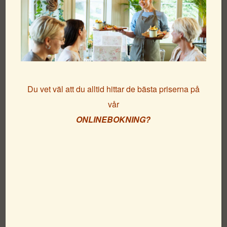
ett charmigt hotell i unik sekelskiftesmiljö där havet
alltid är nära och vardagen känns långt borta.
Vårt tvådagarspaket är skapat för dig som vill njuta av en
hotellvistelse med god mat och friheten att fylla dagarna
precis som du vill.
Du vet väl att du alltid hittar de bästa priserna på
vår
Checka in och låt lugnet infinna sig. Strosa längs Lysekils
ONLINEBOKNING?
vackra strandpromenader, upptäck små mysiga butiker och
njut av den friska havsluften. Oavsett årstid bjuder
Bohuslän på storslagna naturupplevelser – från
sommarens salta bad och solvarma klippor till höstens
klara dagar, vinterns rofyllda kustlandskap och vårens
första solstrålar över havet.
På kvällarna väntar en välsmakande middag i vår