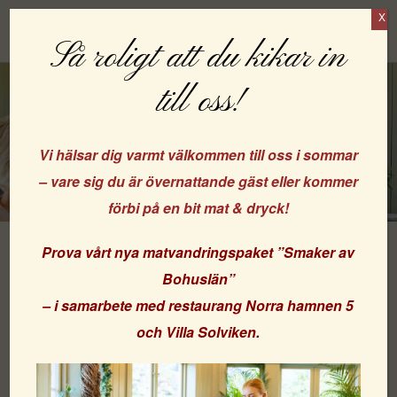
X
Boka
Så roligt att du kikar in
till oss!
Vi hälsar dig varmt välkommen till oss i sommar
– vare sig du är övernattande gäst eller kommer
förbi på en bit mat & dryck!
Prova vårt nya matvandringspaket
”Smaker av
Helgas Havsnära Hemester
Bohuslän”
– i samarbete med
restaurang Norra hamnen 5
och
Villa Solviken
.
Längtar du efter några avkopplande dagar på
västkusten? Välkommen till Strandflickorna i Lysekil –