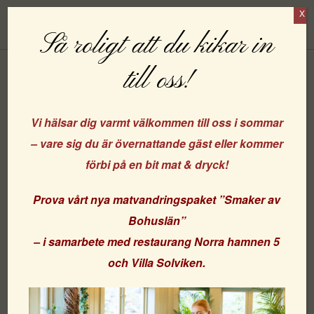
X
Boka
Så roligt att du kikar in
till oss!
Pigans Pigga Påskmeny
Vi hälsar dig varmt välkommen till oss i sommar
– vare sig du är övernattande gäst eller kommer
Boka en härlig 3-rätters påskmeny hos fröken Fridhem –
förbi på en bit mat & dryck!
Menyn är komponerad av vår duktiga matkreatör, Michelle
Andersson.
Prova vårt nya matvandringspaket
”Smaker av
Bohuslän”
– i samarbete med
restaurang Norra hamnen 5
Förrätt
och
Villa Solviken
.
Rostad levain med ramslöksfärskost , kallrökt lax, grön