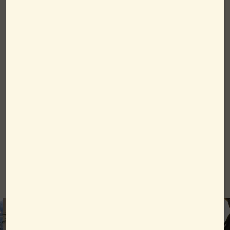
Serveras mellan 17-21 april
525:-/person
Påskmeny måste förbokas en dag före.
Du behöver inte vara övernattande gäst på hotellet.
Boka bord här
Eller ring oss på 0523-79750 för din bordsbokning!