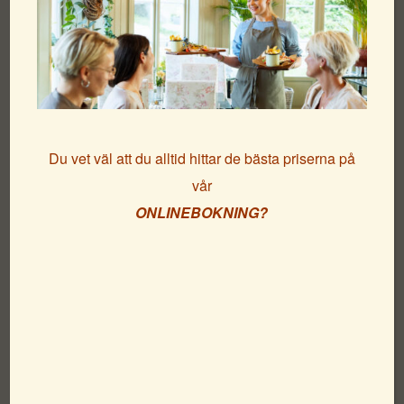
sparris & äggulekräm
Huvudrätt
Du vet väl att du alltid hittar de bästa priserna på
Lättrimmad torsk med champangesås, forellrom,
vår
blomkålskräm och äppelsallad
ONLINEBOKNING?
Dessert
Fjällfilspannacotta med blåbär, citronsorbet, havresmul och
lemon curd