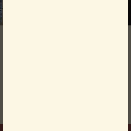
Dina kakor, ditt val!
Vi använder kakor för att ge dig en
bättre upplevelse på vår webbplats.
Genom att acceptera bekräftar du
att du samtycker till vår användning
av kakor.