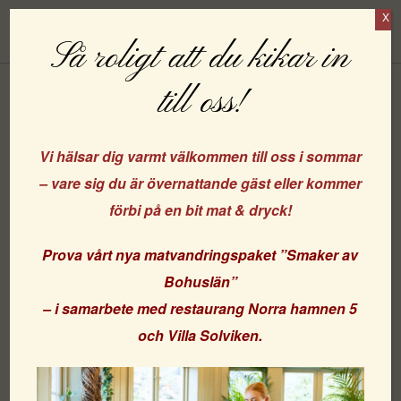
X
Boka
Så roligt att du kikar in
till oss!
Tårtkalas igen!….
Vi hälsar dig varmt välkommen till oss i sommar
– vare sig du är övernattande gäst eller kommer
Vi fullkomligt äääälskar tårtkalas!…..
förbi på en bit mat & dryck!
….och idag har vi haft skäl att fira igen!…och det blev
Prova vårt nya matvandringspaket
”Smaker av
både tårt- & kramkalas!
Bohuslän”
Vår fina Eva har fyllt 65, men har sån tur är inga som helst
– i samarbete med
restaurang Norra hamnen 5
planer på att sluta arbeta
och
Villa Solviken
.
– det ä vi sååå glada för!
Eva är nämligen HEEEELT fantastisk – både som
arbetskollega och som representant för oss Strandflickor!