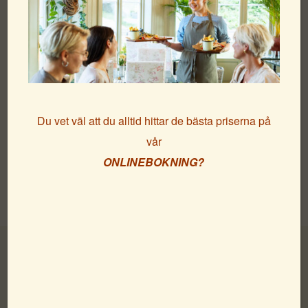
i framtiden.
Vi utlovade ju 3 presentkort på övernattning som tack
för ert engagemang och dragningen är nu gjord –
STORT GRATTIS TILL ER SOM VANN!
F
redrik Liljeberg
Du vet väl att du alltid hittar de bästa priserna på
Lillevi Johansson
vår
Ann-Charlotte Strömwall
ONLINEBOKNING?
Vi kommer att kontakta er via mail!