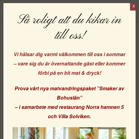
X
Boka
Så roligt att du kikar in
till oss!
Nu har vi dragit vinnarna i
utlottningen vid namnförslag för
Vi hälsar dig varmt välkommen till oss i sommar
– vare sig du är övernattande gäst eller kommer
”Gula villan”!
förbi på en bit mat & dryck!
Prova vårt nya matvandringspaket
”Smaker av
Tusen, tusen tack för ert enorma engagemang kring
Bohuslän”
namnet på vårt nytillskott Gula villan!….
– i samarbete med
restaurang Norra hamnen 5
och
Villa Solviken
.
….ännu är inga beslut tagna, vi kommer att ”slå oss till
ro” över helgerna och gå igenom alla era fina förslag
för att kunna ta ett beslut om vilket namn villan skall ha