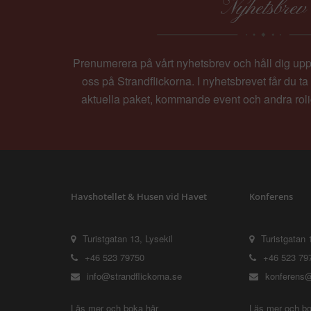
Nyhetsbrev
Prenumerera på vårt nyhetsbrev och håll dig up
oss på Strandflickorna. I nyhetsbrevet får du t
aktuella paket, kommande event och andra rol
Havshotellet & Husen vid Havet
Konferens
Turistgatan 13, Lysekil
Turistgatan 
+46 523 79750
+46 523 79
info@strandflickorna.se
konferens@
Läs mer och boka här
Läs mer och bo