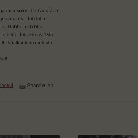
app med solen. Det är bråda
gs på plats. Det doftar
der. Bubbel och bira.
t blir ni lotsade av äkta
ill västkustens saltaste
ket!
hotell
Strandvillan