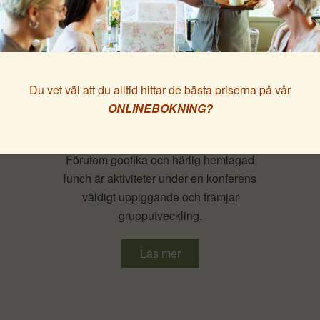
Godkänn
Inställningar
Du vet väl att du alltid hittar de bästa priserna på vår
Aktiviteter!
ONLINEBOKNING?
Förutom goofika och härlig hemlagad
lunch är aktiviteter under en konferens
väldigt uppiggande och främjar
grupputveckling.
Läs mer