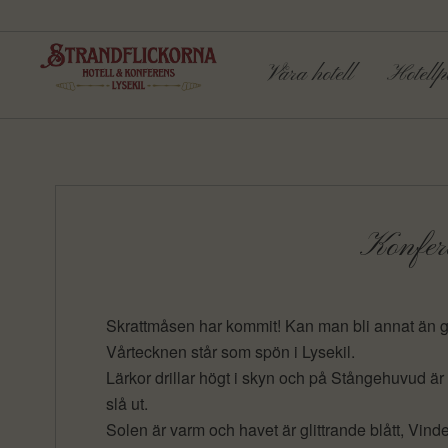
Våra hotell
Hotellp
Konfere
Skrattmåsen har kommit! Kan man bli annat än 
Vårtecknen står som spön i Lysekil.
Lärkor drillar högt i skyn och på Stångehuvud ä
slå ut.
Solen är varm och havet är glittrande blått, Vind