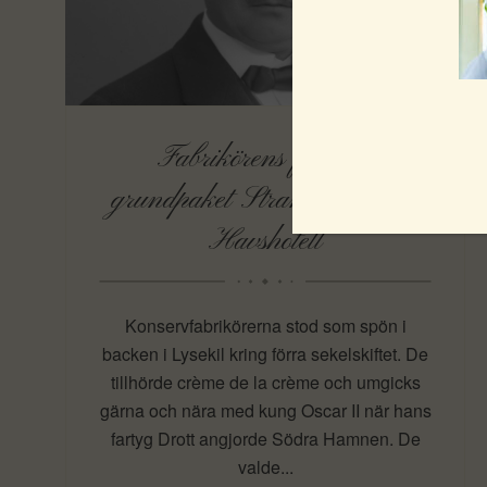
Fabrikörens facila –
grundpaket Strandflickornas
Havshotell
Konservfabrikörerna stod som spön i
backen i Lysekil kring förra sekelskiftet. De
tillhörde crème de la crème och umgicks
gärna och nära med kung Oscar II när hans
fartyg Drott angjorde Södra Hamnen. De
valde...