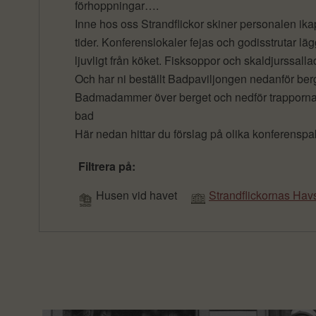
förhoppningar….
Inne hos oss Strandflickor skiner personalen ik
tider. Konferenslokaler fejas och godisstrutar läg
ljuvligt från köket. Fisksoppor och skaldjurssalla
Och har ni beställt Badpaviljongen nedanför berge
Badmadammer över berget och nedför trapporna t
bad
Här nedan hittar du förslag på olika konferenspa
Filtrera på:
Husen vid havet
Strandflickornas Havs