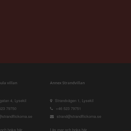
ula villan
Annex Strandvillan
tgatan 4, Lysekil
Strandvägen 1, Lysekil
523 79750
+46 523 79751
@strandflickorna.se
strand@strandflickorna.se
 och boka här
Läs mer och boka här