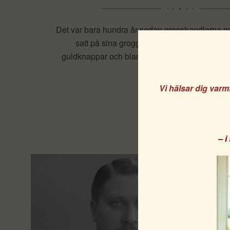
Det var bara hundra år sedan grosshandlarna 
satt på sina groggverandor i Lysekil. Kost
guldknappar och blanka skor. Några färska kräf
aldrig fel.
Vi hälsar dig varm
Läs mer
– 
Vi anvä
Genom at