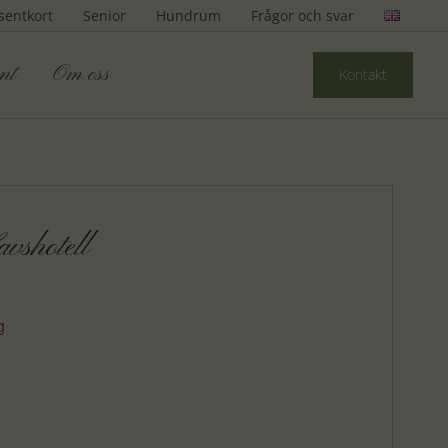
sentkort
Senior
Hundrum
Frågor och svar
nt
Om oss
Kontakt
vshotell
g