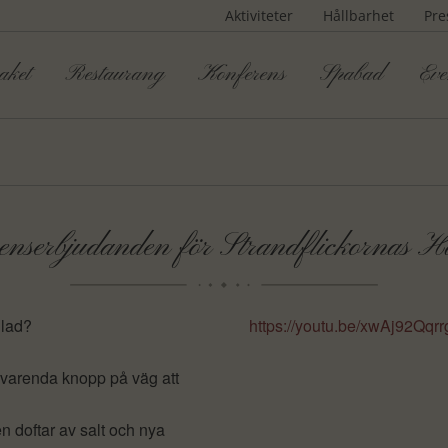
Aktiviteter
Hållbarhet
Pre
aket
Restaurang
Konferens
Spabad
Eve
nserbjudanden för Strandflickornas Ha
glad?
https://youtu.be/xwAj92Qqrr
r varenda knopp på väg att
en doftar av salt och nya