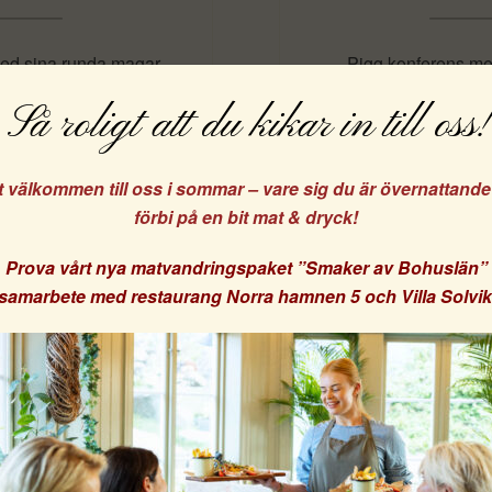
med sina runda magar
Pigg konferens med
ym och väst med
”Hedvigs hederlig
Så roligt att du kikar in till oss!
tor i aftonsolen var
verkan. Fröer, gr
t välkommen till oss i sommar – vare sig du är övernattand
förbi på en bit mat & dryck!
Prova vårt nya matvandringspaket
”Smaker av Bohuslän”
Dina kakor, ditt val!
i samarbete med
restaurang Norra hamnen 5
och
Villa Solvi
nder kakor för att ge dig en bättre upplevelse på vår we
t acceptera bekräftar du att du samtycker till vår anvä
kakor.