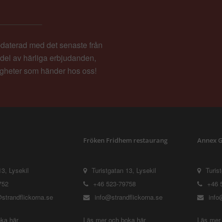
pdaterad med det senaste från
a del av härliga erbjudanden,
igheter som händer hos oss!
Fröken Fridhem restaurang
Annex G
13, Lysekil
Turistgatan 13, Lysekil
Turis
752
+46 523-79758
+46 
strandflickorna.se
info@strandflickorna.se
info
ka här
Läs mer och boka här
Läs mer