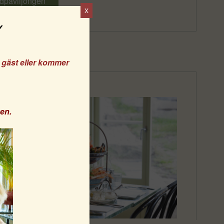
dpaviljongen
X
e gäst eller kommer
ken
.
bbplats.
ndning av