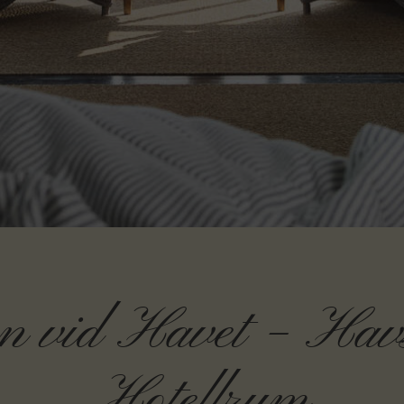
n vid Havet – Hav
Hotellrum