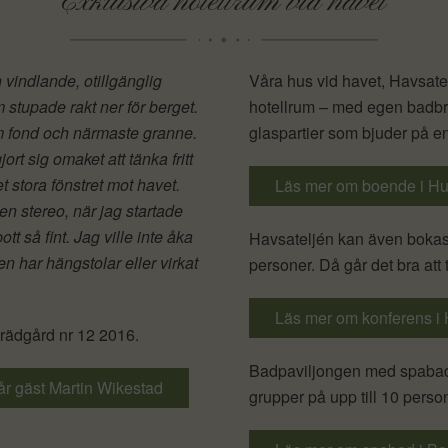
Exklusiva hotellrum vid havet
 vindlande, otillgänglig
Våra hus vid havet, Havsate
 stupade rakt ner för berget.
hotellrum – med egen badbr
om fond och närmaste granne.
glaspartier som bjuder på en
rt sig omaket att tänka fritt
 stora fönstret mot havet.
Läs mer om boende i Hu
en stereo, när jag startade
t så fint. Jag ville inte åka
Havsateljén kan även bokas 
en har hängstolar eller virkat
personer. Då går det bra att
Läs mer om konferens i 
rädgård nr 12 2016.
Badpaviljongen med spabad 
år gäst Martin Wikestad
grupper på upp till 10 perso