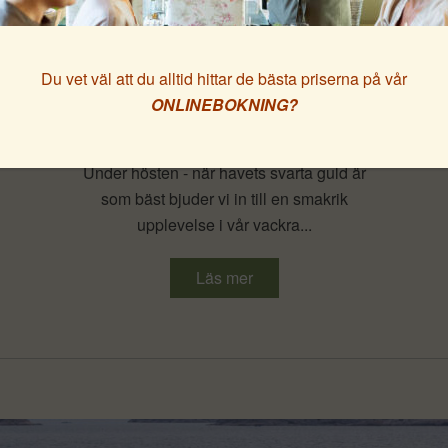
Strandflickornas
Du vet väl att du alltid hittar de bästa priserna på vår
Hummersupé paket
ONLINEBOKNING?
Under hösten - när havets svarta guld är
som bäst bjuder vi in till en smakrik
upplevelse i vår vackra...
Läs mer