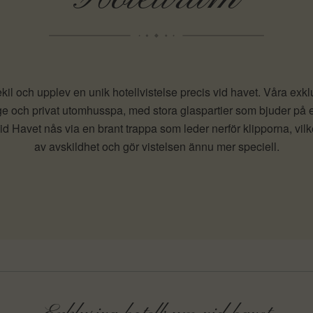
kil och upplev en unik hotellvistelse precis vid havet. Våra exk
e och privat utomhusspa, med stora glaspartier som bjuder på e
d Havet nås via en brant trappa som leder nerför klipporna, vilk
av avskildhet och gör vistelsen ännu mer speciell.