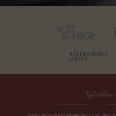
Nyhetsbrev
Prenumerera på vårt nyhetsbrev och håll dig up