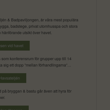
ljén & Badpaviljongen, är våra mest populära
ygga, badstege, privat utomhusspa och stora
 hänförande utsikt över havet.
sen vid havet
som konferensrum för grupper upp till 14
 ta sig ett dopp ”mellan förhandlingarna”…
Havsateljén
på bryggan & bastu går även att hyra för
ner.