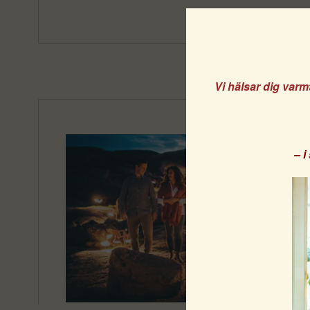
Vi hälsar dig varm
– 
Vi anvä
Genom at