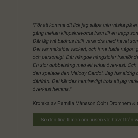
”För att komma dit fick jag släpa min väska på en
gång mellan klippskrevorna fram till en trapp som
Där låg två badhus intill varandra med havet s
Det var makalöst vackert, och inne hade någon gjo
och personligt. Där hängde hängstolar framför det
En stor dubbelsäng med ett virkat överkast. Och 
den spelade den Melody Gardot. Jag har aldrig bot
därifrån. Det kändes hemtrevligt trots att jag vark
överkast hemma.”
Krönika av Pernilla Månsson Colt i Drömhem & t
Se den fina filmen om husen vid havet från v