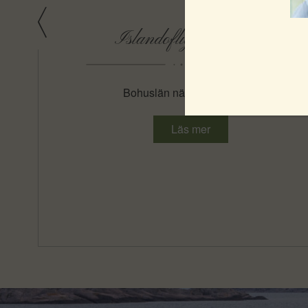
a
Islandoflight 4-13/9
t
Bohuslän när mörkret får liv!
 i
Läs mer