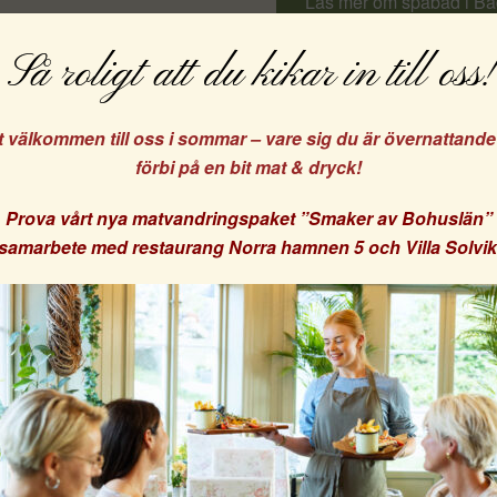
Läs mer om spabad i Ba
Så roligt att du kikar in till oss!
t välkommen till oss i sommar – vare sig du är övernattand
Våra paket
förbi på en bit mat & dryck!
Prova vårt nya matvandringspaket
”Smaker av Bohuslän”
Dina kakor, ditt val!
i samarbete med
restaurang Norra hamnen 5
och
Villa Solvi
nder kakor för att ge dig en bättre upplevelse på vår we
t acceptera bekräftar du att du samtycker till vår anvä
kakor.
Godkänn
Inställningar