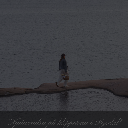
Njutvandra på klipporna i Lysekil!